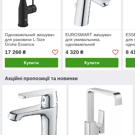
Одноважільний змішувач
EUROSMART змішувач
ESS
для раковини L-Size
для умивальника,
для 
Grohe Essence
одноважільний
одно
(24177KF1)
17 266
4 320
8 4
₴
₴
Купити
Купити
Акційні пропозиції та новинки