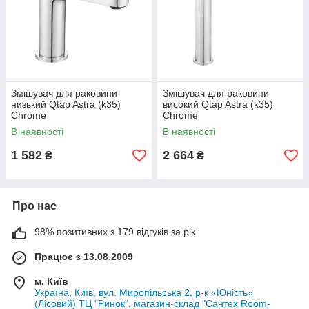
Змішувач для раковини
Змішувач для раковини
низький Qtap Astra (k35)
високий Qtap Astra (k35)
Chrome
Chrome
QTAST270CRM49713
QTAST269CRM49714
В наявності
В наявності
1 582
2 664
₴
₴
Про нас
98% позитивних з 179 відгуків за рік
Працює з 13.08.2009
м. Київ
Україна, Київ, вул. Миропільська 2, р-к «Юність»
(Лісовий) ТЦ "Ринок", магазин-склад "Сантех Room-