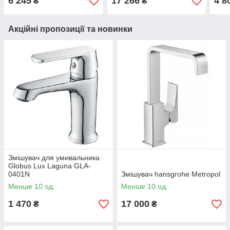
6 245
17 266
4 8
₴
₴
клап
Акційні пропозиції та новинки
Змішувач для умивальника
Globus Lux Laguna GLA-
0401N
Змішувач hansgrohe Metropol
Менше 10 од.
Менше 10 од.
1 470
17 000
₴
₴