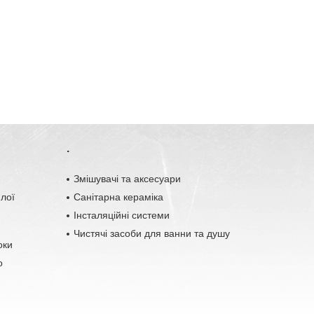
.
o
Змішувачі та аксесуари
плої
Санітарна кераміка
Інсталяційні системи
Чистячі засоби для ванни та душу
оки
о