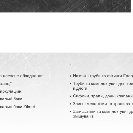
.
а насосне обладнання
Натяжні труби та фітинги Fad
танції
Труби та комплектуючі для те
підлоги
иркуляційні
Сифони, трапи, донні клапани
вальні баки
Зливні механізми та крани зат
альні баки Zilmet
Запчастини та комплектуючі д
змішувачів