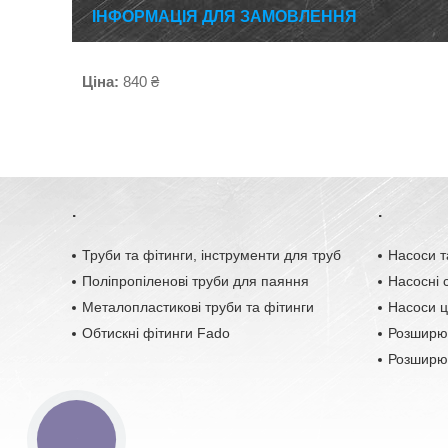
ІНФОРМАЦІЯ ДЛЯ ЗАМОВЛЕННЯ
Ціна:
840 ₴
.
.
Труби та фітинги, інструменти для труб
Насоси т
Поліпропіленові труби для паяння
Насосні с
Металопластикові труби та фітинги
Насоси ц
Обтискні фітинги Fado
Розширю
Розширюв
КНОПКА
ЗВ'ЯЗКУ