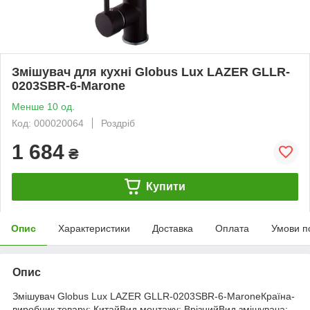
Змішувач для кухні Globus Lux LAZER GLLR-
0203SBR-6-Marone
Менше 10 од.
Код: 000020064
Роздріб
1 684
₴
Купити
Опис
Характеристики
Доставка
Оплата
Умови п
Опис
Змішувач Globus Lux LAZER GLLR-0203SBR-6-MaroneКраїна-
виробник товару: КитайВид монтажу: ВрізнийВид змішувача: