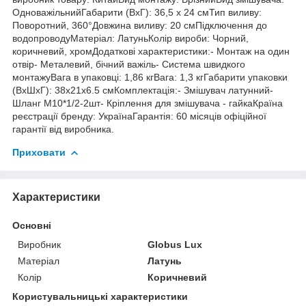
ОдноважільнийГабарити (ВхГ): 36,5 х 24 смТип виливу:
Поворотний, 360°Довжина виливу: 20 смПідключення до
водопроводуМатеріал: ЛатуньКолір вироби: Чорний,
коричневий, хромДодаткові характеристики:- Монтаж на один
отвір- Металевий, бічний важіль- Система швидкого
монтажуВага в упаковці: 1,86 кгВага: 1,3 кгГабарити упаковки
(ВхШхГ): 38х21х6.5 смКомплектація:- Змішувач латунний-
Шланг М10*1/2-2шт- Кріплення для змішувача - гайкаКраїна
реєстрації бренду: УкраїнаГарантія: 60 місяців офіційної
гарантії від виробника.
Приховати
Характеристики
Основні
Виробник
Globus Lux
Матеріал
Латунь
Колір
Коричневий
Користувальницькі характеристики