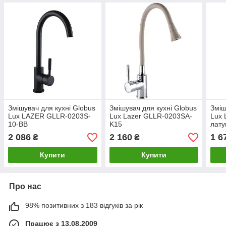
Змішувач для кухні Globus
Змішувач для кухні Globus
Зміш
Lux LAZER GLLR-0203S-
Lux Lazer GLLR-0203SA-
Lux
10-BB
K15
лату
2 086
2 160
1 6
₴
₴
Купити
Купити
Про нас
98% позитивних з 183 відгуків за рік
Працює з 13.08.2009