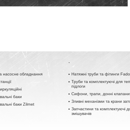
.
а насосне обладнання
Натяжні труби та фітинги Fad
танції
Труби та комплектуючі для те
підлоги
иркуляційні
Сифони, трапи, донні клапани
вальні баки
Зливні механізми та крани зат
альні баки Zilmet
Запчастини та комплектуючі д
змішувачів