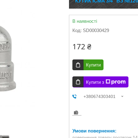
КУТИК ICMA 3/4" ВЗ №12
В наявності
Код:
SD00030429
172 ₴
Купити
Купити з
+380674303401
повернення товару протягом 14