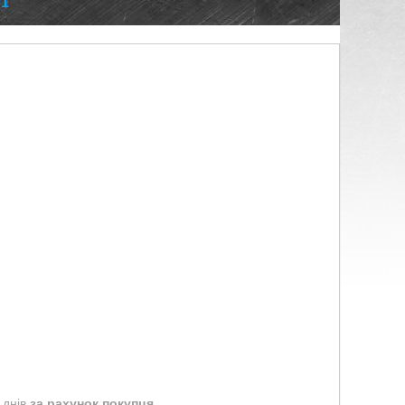
01
 днів
за рахунок покупця