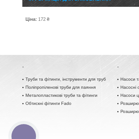
Ціна:
172 ₴
.
.
Труби та фітинги, інструменти для труб
Насоси т
Поліпропіленові труби для паяння
Насосні с
Металопластикові труби та фітинги
Насоси ц
Обтискні фітинги Fado
Розширю
Розширюв
КНОПКА
ЗВ'ЯЗКУ