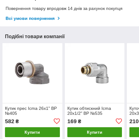
Повернення товару впродовж 14 днів за рахунок покупця
Всі умови повернення
Подібні товари компанії
Кутик прес Icma 26х1" ВР
Кутик обтискний Icma
Куто
№405
20х1/2" ВР №535
20х3
582
169
210
₴
₴
Купити
Купити