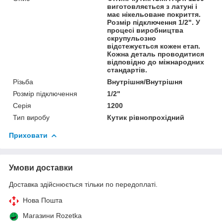
виготовляється з латуні і
має нікельоване покриття.
Розмір підключення 1/2". У
процесі виробництва
скрупульозно
відстежується кожен етап.
Кожна деталь проводитися
відповідно до міжнародних
стандартів.
Різьба
Внутрішня/Внутрішня
Розмір підключення
1/2"
Серія
1200
Тип виробу
Кутик рівнопрохідний
Приховати
Умови доставки
Доставка здійснюється тільки по передоплаті.
Нова Пошта
Магазини Rozetka