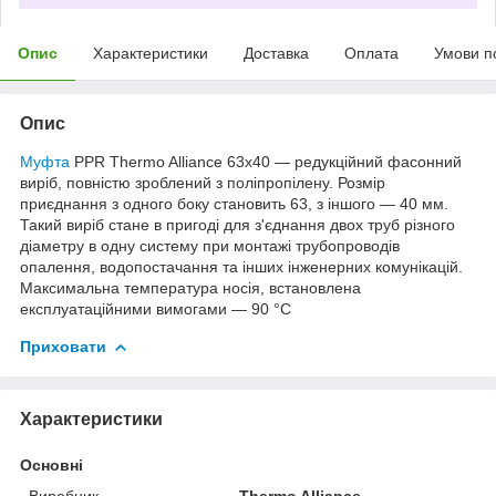
Опис
Характеристики
Доставка
Оплата
Умови п
Опис
Муфта
PPR Thermo Alliance 63х40 — редукційний фасонний
виріб, повністю зроблений з поліпропілену. Розмір
приєднання з одного боку становить 63, з іншого — 40 мм.
Такий виріб стане в пригоді для з'єднання двох труб різного
діаметру в одну систему при монтажі трубопроводів
опалення, водопостачання та інших інженерних комунікацій.
Максимальна температура носія, встановлена
експлуатаційними вимогами — 90 °C
Приховати
Характеристики
Основні
Виробник
Thermo Alliance