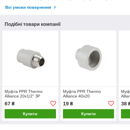
Всі умови повернення
Подібні товари компанії
Муфта PPR Thermo
Муфта PPR Thermo
Муф
Alliance 20х1/2" ЗР
Alliance 40х20
Alli
67
19
38
₴
₴
Купити
Купити