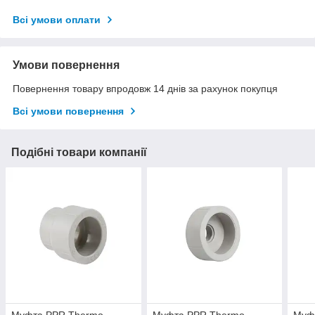
Всі умови оплати
Умови повернення
Повернення товару впродовж 14 днів за рахунок покупця
Всі умови повернення
Подібні товари компанії
Муфта PPR Thermo
Муфта PPR Thermo
Муф