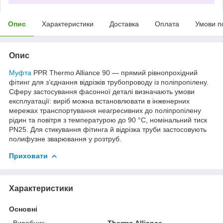
Опис
Характеристики
Доставка
Оплата
Умови п
Опис
Муфта
PPR Thermo Alliance 90 — прямий рівнопрохідний
фітинг для з’єднання відрізків трубопроводу із поліпропілену.
Сферу застосування фасонної деталі визначають умови
експлуатації: виріб можна встановлювати в інженерних
мережах транспортування неагресивних до поліпропілену
рідин та повітря з температурою до 90 °C, номінальний тиск
PN25. Для стикування фітинга й відрізка труби застосовують
полифузне зварювання у розтруб.
Приховати
Характеристики
Основні
Виробник
Thermo Alliance