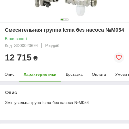
Смесительная группа Icma без насоса №M054
В наявності
Код: SD00023694
Роздріб
12 715
₴
Опис
Характеристики
Доставка
Оплата
Умови 
Опис
Змішувальна група Icma без насоса №M054