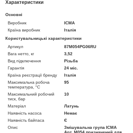
Характеристики
Основні
Виробник
ICMA
Країна виробник
Італія
Користувальницькі характеристики
Артикул
87M054PG06RU
Вага нетто, кг
3,52
Вид підключення
Різьба
Гарантія
24 міс.
Країна реєстрації бренду
Італія
Максимальна робоча
95
температура, °C
Максимальний робочий
10
тиск, бар
Матеріал
Латунь
Наявність насоса
Немає
Наявність байпаса
Є
Опис
Змішувальна група ICMA
Арт. M054 призначений для