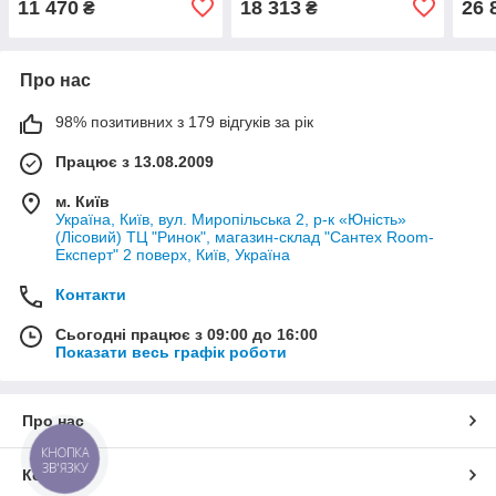
11 470
18 313
26 
₴
₴
93R
Про нас
98% позитивних з 179 відгуків за рік
Працює з 13.08.2009
м. Київ
Україна, Київ, вул. Миропільська 2, р-к «Юність»
(Лісовий) ТЦ "Ринок", магазин-склад "Сантех Room-
Експерт" 2 поверх, Київ, Україна
Контакти
Сьогодні працює з 09:00 до 16:00
Показати весь графік роботи
Про нас
КНОПКА
ЗВ'ЯЗКУ
Контакти