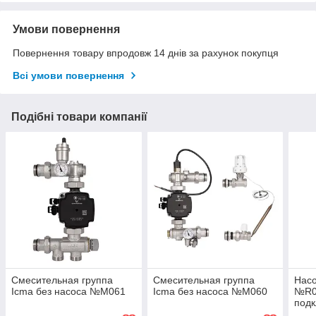
Умови повернення
Повернення товару впродовж 14 днів за рахунок покупця
Всі умови повернення
Подібні товари компанії
Смесительная группа
Смесительная группа
Насо
Icma без насоса №M061
Icma без насоса №M060
№R00
подк
насо