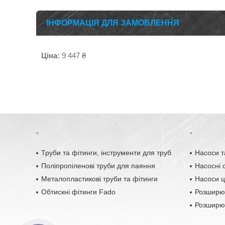
ІНФОРМАЦІЯ ДЛЯ ЗАМОВЛЕННЯ
Ціна:
9 447 ₴
.
.
Труби та фітинги, інструменти для труб
Насоси т
Поліпропіленові труби для паяння
Насосні с
Металопластикові труби та фітинги
Насоси ц
Обтискні фітинги Fado
Розширю
Розширюв