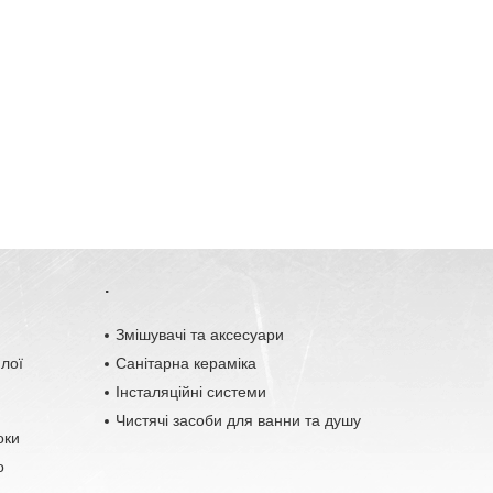
.
o
Змішувачі та аксесуари
плої
Санітарна кераміка
Інсталяційні системи
Чистячі засоби для ванни та душу
оки
о