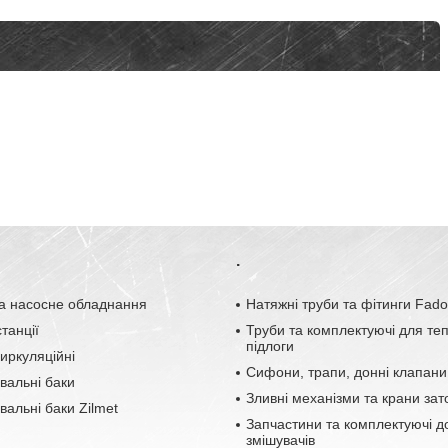
.
а насосне обладнання
Натяжні труби та фітинги Fad
танції
Труби та комплектуючі для те
підлоги
иркуляційні
Сифони, трапи, донні клапани
вальні баки
Зливні механізми та крани зат
альні баки Zilmet
Запчастини та комплектуючі д
змішувачів