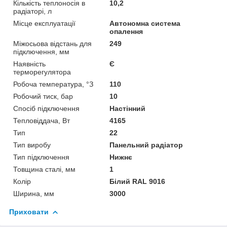
Кількість теплоносія в
10,2
радіаторі, л
Місце експлуатації
Автономна система
опалення
Міжосьова відстань для
249
підключення, мм
Наявність
Є
терморегулятора
Робоча температура, °З
110
Робочий тиск, бар
10
Спосіб підключення
Настінний
Тепловіддача, Вт
4165
Тип
22
Тип виробу
Панельний радіатор
Тип підключення
Нижнє
Товщина сталі, мм
1
Колір
Білий RAL 9016
Ширина, мм
3000
Приховати