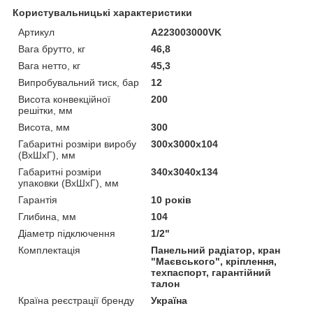
Користувальницькі характеристики
Артикул
A223003000VK
Вага брутто, кг
46,8
Вага нетто, кг
45,3
Випробувальний тиск, бар
12
Висота конвекційної
200
решітки, мм
Висота, мм
300
Габаритні розміри виробу
300х3000х104
(ВхШхГ), мм
Габаритні розміри
340х3040х134
упаковки (ВхШхГ), мм
Гарантія
10 років
Глибина, мм
104
Діаметр підключення
1/2"
Комплектація
Панельний радіатор, кран
"Маєвського", кріплення,
техпаспорт, гарантійний
талон
Країна реєстрації бренду
Україна