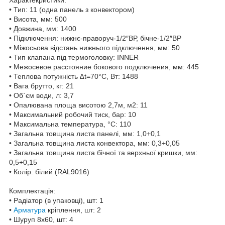
• Тип: 11 (одна панель з конвектором)
• Висота, мм: 500
• Довжина, мм: 1400
• Підключення: нижнє-праворуч-1/2″ВР, бічне-1/2″ВР
• Міжосьова відстань нижнього підключення, мм: 50
• Тип клапана під термоголовку: INNER
• Межосевое расстояние бокового подключения, мм: 445
• Теплова потужність ∆t=70°C, Вт: 1488
• Вага брутто, кг: 21
• Об`єм води, л: 3,7
• Опалювана площа висотою 2,7м, м2: 11
• Максимальний робочий тиск, бар: 10
• Максимальна температура, °С: 110
• Загальна товщина листа панелі, мм: 1,0+0,1
• Загальна товщина листа конвектора, мм: 0,3+0,05
• Загальна товщина листа бічної та верхньої кришки, мм:
0,5+0,15
• Колір: білий (RAL9016)
Комплектація:
• Радіатор (в упаковці), шт: 1
•
Арматура
кріплення, шт: 2
• Шуруп 8х60, шт: 4