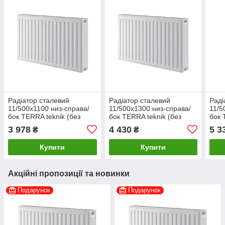
Радіатор сталевий
Радіатор сталевий
Раді
11/500х1100 низ-справа/
11/500х1300 низ-справа/
11/5
бок TERRA teknik (без
бок TERRA teknik (без
бок 
клапана INNER)
клапана INNER)
клап
3 978
4 430
5 3
₴
₴
Купити
Купити
Акційні пропозиції та новинки
Подарунок
Подарунок