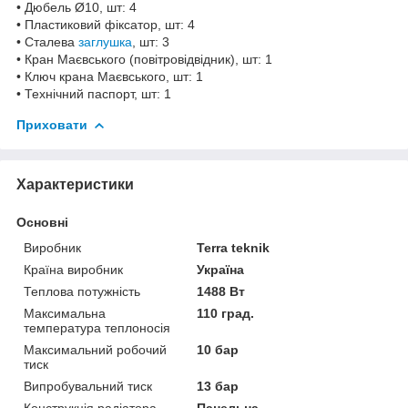
• Дюбель Ø10, шт: 4
• Пластиковий фіксатор, шт: 4
• Сталева
заглушка
, шт: 3
• Кран Маєвського (повітровідвідник), шт: 1
• Ключ крана Маєвського, шт: 1
• Технічний паспорт, шт: 1
Приховати
Характеристики
Основні
Виробник
Terra teknik
Країна виробник
Україна
Теплова потужність
1488 Вт
Максимальна
110 град.
температура теплоносія
Максимальний робочий
10 бар
тиск
Випробувальний тиск
13 бар
Конструкція радіатора
Панельна