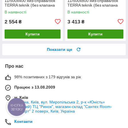
11/500x400 низ-справа/бок
11/500x800 низ-справа/бок
TERRA teknik (без клапана
TERRA teknik (без клапана
INNER)
INNER)
В наявності
В наявності
2 554
3 413
₴
₴
Купити
Купити
Показати ще
Про нас
98% позитивних з 179 відгуків за рік
Працює з 13.08.2009
м. Київ
Україна, Київ, вул. Миропільська 2, р-к «Юність»
КНОПКА
(Лісовий) ТЦ "Ринок", магазин-склад "Сантех Room-
ЗВ'ЯЗКУ
Експерт" 2 поверх, Київ, Україна
Контакти