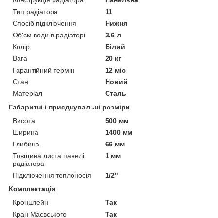
Тип радіатора
11
Спосіб підключення
Нижня
Об'єм води в радіаторі
3.6 л
Колір
Білий
Вага
20 кг
Гарантійний термін
12 міс
Стан
Новий
Матеріал
Сталь
Габаритні і приєднувальні розміри
Висота
500 мм
Ширина
1400 мм
Глибина
66 мм
Товщина листа панелі
1 мм
радіатора
Підключення теплоносія
1/2"
Комплектація
Кронштейн
Так
Кран Маєвського
Так