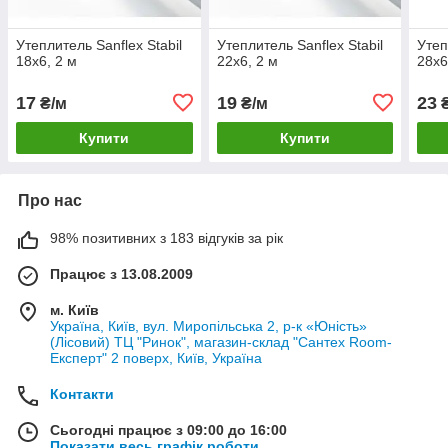
Утеплитель Sanflex Stabil
Утеплитель Sanflex Stabil
Утеп
18х6, 2 м
22х6, 2 м
28х6
17
19
23
₴/м
₴/м
₴
Купити
Купити
Про нас
98% позитивних з 183 відгуків за рік
Працює з 13.08.2009
м. Київ
Україна, Київ, вул. Миропільська 2, р-к «Юність»
(Лісовий) ТЦ "Ринок", магазин-склад "Сантех Room-
Експерт" 2 поверх, Київ, Україна
Контакти
Сьогодні працює з 09:00 до 16:00
Показати весь графік роботи