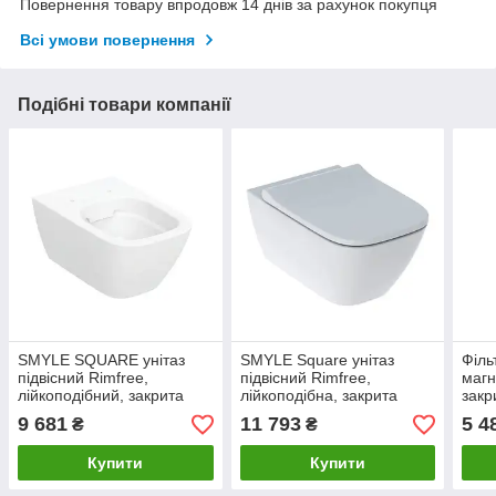
Повернення товару впродовж 14 днів за рахунок покупця
Всі умови повернення
Подібні товари компанії
SMYLE SQUARE унітаз
SMYLE Square унітаз
Філь
підвісний Rimfree,
підвісний Rimfree,
магн
лійкоподібний, закрита
лійкоподібна, закрита
закр
форма
форма, із сидінням із
9 681
11 793
5 4
₴
₴
кришкою
Купити
Купити