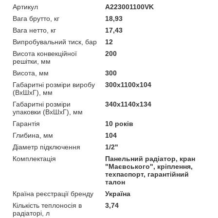
Артикул
A223001100VK
Вага брутто, кг
18,93
Вага нетто, кг
17,43
Випробувальний тиск, бар
12
Висота конвекційної
200
решітки, мм
Висота, мм
300
Габаритні розміри виробу
300х1100х104
(ВхШхГ), мм
Габаритні розміри
340х1140х134
упаковки (ВхШхГ), мм
Гарантія
10 років
Глибина, мм
104
Діаметр підключення
1/2"
Комплектація
Панельний радіатор, кран
"Маєвського", кріплення,
техпаспорт, гарантійний
талон
Країна реєстрації бренду
Україна
Кількість теплоносія в
3,74
радіаторі, л