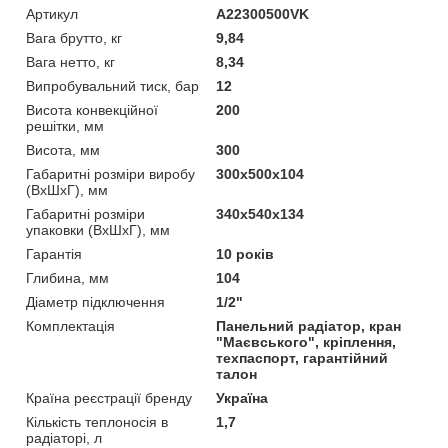
Артикул
A22300500VK
Вага брутто, кг
9,84
Вага нетто, кг
8,34
Випробувальний тиск, бар
12
Висота конвекційної
200
решітки, мм
Висота, мм
300
Габаритні розміри виробу
300х500х104
(ВхШхГ), мм
Габаритні розміри
340х540х134
упаковки (ВхШхГ), мм
Гарантія
10 років
Глибина, мм
104
Діаметр підключення
1/2"
Комплектація
Панельний радіатор, кран
"Маєвського", кріплення,
техпаспорт, гарантійний
талон
Країна реєстрації бренду
Україна
Кількість теплоносія в
1,7
радіаторі, л