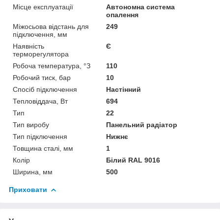
Місце експлуатації
Автономна система
опалення
Міжосьова відстань для
249
підключення, мм
Наявність
Є
терморегулятора
Робоча температура, °З
110
Робочий тиск, бар
10
Спосіб підключення
Настінний
Тепловіддача, Вт
694
Тип
22
Тип виробу
Панельний радіатор
Тип підключення
Нижнє
Товщина сталі, мм
1
Колір
Білий RAL 9016
Ширина, мм
500
Приховати